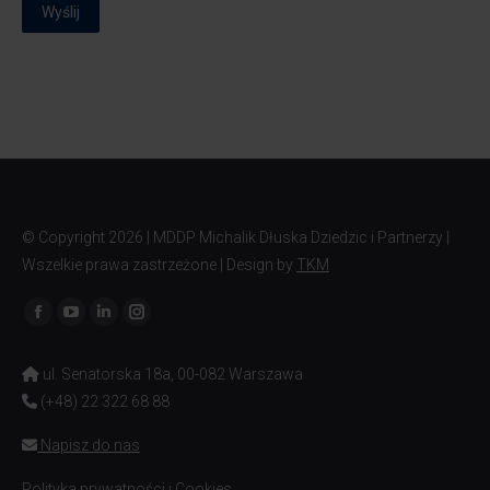
Wyślij
© Copyright
2026 | MDDP Michalik Dłuska Dziedzic i Partnerzy |
Wszelkie prawa zastrzeżone | Design by
TKM
Znajdź nas na:
ul. Senatorska 18a, 00-082 Warszawa
(+48) 22 322 68 88
Napisz do nas
Polityka prywatności i Cookies