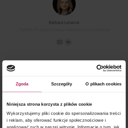
Barbara Lenarcik
Partner | Rozwój biznesu, marketing i komunikacja
KONTAKT DLA MEDIÓW
Zgoda
Szczegóły
O plikach cookies
Niniejsza strona korzysta z plików cookie
Wykorzystujemy pliki cookie do spersonalizowania treści
i reklam, aby oferować funkcje społecznościowe i
Dorota Chruściel-Dziekańska
analizować ruch w naszej witrynie. Informacje o tym, jak