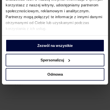
Lider Obszaru Komunikacji
korzystasz z naszej witryny, udostępniamy partnerom
+48 500 127 570
społecznościowym, reklamowym i analitycznym.
Partnerzy mogą połączyć te informacje z innymi danymi
otrzymanymi od Ciebie lub uzyskanymi podczas
korzystania z ich usług.
Zezwól na wszystkie
WIĘCEJ WIEDZY
Spersonalizuj
AKTUALNOŚCI
(517)
NASI EKSPERCI W MEDIACH
(1290)
Odmowa
TAX ALERT
(226)
WEBINARIA
(40)