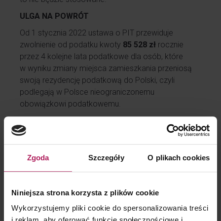
ULGA NA POWRÓT
Od 1 stycznia 2022 ustawa o PIT przewiduje
zwolnienie od podatku kwoty
85 528 zł
rocznie
przez 4 kolejne lata podatkowe dla osób, które
w wyniku zmiany miejsca zamieszkania przeniosą
swoją rezydencję podatkową do Polski, czyli
podlegają w Polsce nieograniczonemu
obowiązkowi podatkowemu.
Ulga obejmuje:
przychody ze stosunku służbowego, stosunku
pracy, pracy nakładczej i spółdzielczego
Zgoda
Szczegóły
O plikach cookies
stosunku pracy,
przychody z umów zlecenia,
przychody z działalności gospodarczej
Niniejsza strona korzysta z plików cookie
(we wszystkich formach opodatkowania poza
kartą podatkową).
Wykorzystujemy pliki cookie do spersonalizowania treści
i reklam, aby oferować funkcje społecznościowe i