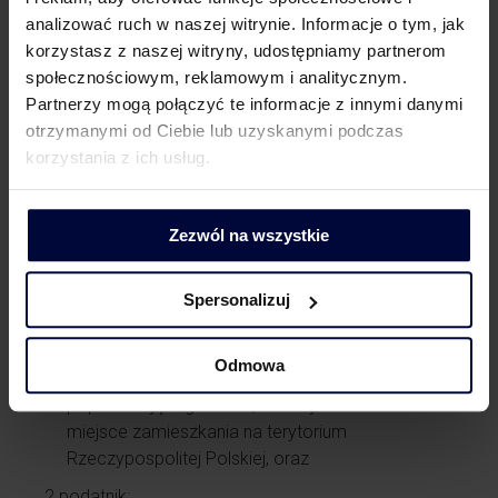
Ulga na powrót, w jej aktualnym kształcie, może być
analizować ruch w naszej witrynie. Informacje o tym, jak
realnym narzędziem wspierającym pracowników
korzystasz z naszej witryny, udostępniamy partnerom
z Ukrainy, ale tylko tych, którzy spełniają dodatkowe
społecznościowym, reklamowym i analitycznym.
warunki. Warunki te są następujące:
Partnerzy mogą połączyć te informacje z innymi danymi
podatnik nie miał miejsca zamieszkania
otrzymanymi od Ciebie lub uzyskanymi podczas
na terytorium Rzeczypospolitej Polskiej w okresie
korzystania z ich usług.
obejmującym:
trzy lata kalendarzowe poprzedzające
Zezwól na wszystkie
bezpośrednio rok, w którym zmienił miejsce
zamieszkania na terytorium Rzeczypospolitej
Polskiej, oraz
Spersonalizuj
okres od początku roku, w którym zmienił
miejsce zamieszkania na terytorium
Odmowa
Rzeczypospolitej Polskiej, do dnia
poprzedzającego dzień, w którym zmienił
miejsce zamieszkania na terytorium
Rzeczypospolitej Polskiej, oraz
2.podatnik: