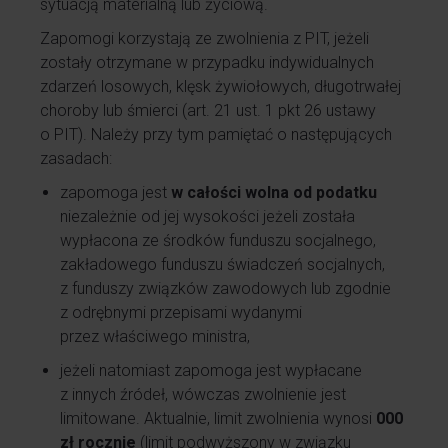
sytuacją materialną lub życiową.
Zapomogi korzystają ze zwolnienia z PIT, jeżeli
zostały otrzymane w przypadku indywidualnych
zdarzeń losowych, klęsk żywiołowych, długotrwałej
choroby lub śmierci (art. 21 ust. 1 pkt 26 ustawy
o PIT). Należy przy tym pamiętać o następujących
zasadach:
zapomoga jest
w całości wolna od podatku
niezależnie od jej wysokości jeżeli została
wypłacona ze środków funduszu socjalnego,
zakładowego funduszu świadczeń socjalnych,
z funduszy związków zawodowych lub zgodnie
z odrębnymi przepisami wydanymi
przez właściwego ministra,
jeżeli natomiast zapomoga jest wypłacane
z innych źródeł, wówczas zwolnienie jest
limitowane. Aktualnie, limit zwolnienia wynosi
000
zł rocznie
(limit podwyższony w związku