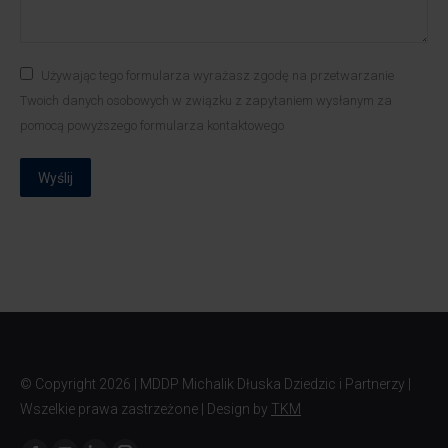
Używając tego formularza wyrażasz zgodę na przetwarzanie
Twoich danych osobowych w związku z zapytaniem wysłanym za
pomocą powyższego formularza kontaktowego
Wyślij
© Copyright
2026 | MDDP Michalik Dłuska Dziedzic i Partnerzy |
Wszelkie prawa zastrzeżone | Design by
TKM