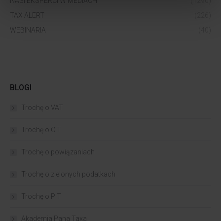
NASI EKSPERCI W MEDIACH
(1290)
TAX ALERT
(226)
WEBINARIA
(40)
BLOGI
Trochę o VAT
Trochę o CIT
Trochę o powiązaniach​
Trochę o zielonych podatkach
Trochę o PIT
Akademia Pana Taxa