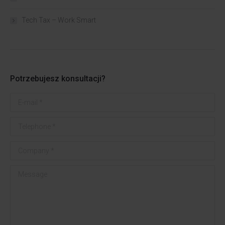
Tech Tax – Work Smart
Potrzebujesz konsultacji?
E-mail *
Telephone *
Company *
Message