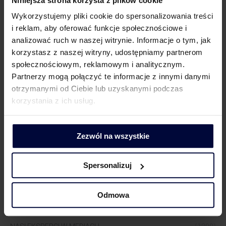
Niniejsza strona korzysta z plików cookie
KONTAKT DLA MEDIÓW
Wykorzystujemy pliki cookie do spersonalizowania treści
i reklam, aby oferować funkcje społecznościowe i
analizować ruch w naszej witrynie. Informacje o tym, jak
korzystasz z naszej witryny, udostępniamy partnerom
społecznościowym, reklamowym i analitycznym.
Dorota Chruściel-Dziekańska
Partnerzy mogą połączyć te informacje z innymi danymi
Lider Obszaru Komunikacji
otrzymanymi od Ciebie lub uzyskanymi podczas
+48 500 127 570
korzystania z ich usług.
Zezwól na wszystkie
Spersonalizuj
WIĘCEJ WIEDZY
Odmowa
AKTUALNOŚCI
(517)