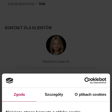
subskrybentów) –
link
.
KONTAKT DLA KLIENTÓW
Barbara Lenarcik
Partner | Rozwój biznesu, marketing i komunikacja
Zgoda
Szczegóły
O plikach cookies