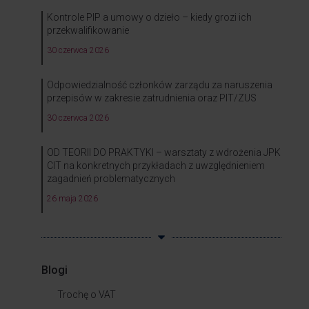
Kontrole PIP a umowy o dzieło – kiedy grozi ich
przekwalifikowanie
30 czerwca 2026
Odpowiedzialność członków zarządu za naruszenia
przepisów w zakresie zatrudnienia oraz PIT/ZUS
30 czerwca 2026
OD TEORII DO PRAKTYKI – warsztaty z wdrożenia JPK
CIT na konkretnych przykładach z uwzględnieniem
zagadnień problematycznych
26 maja 2026
Blogi
Trochę o VAT