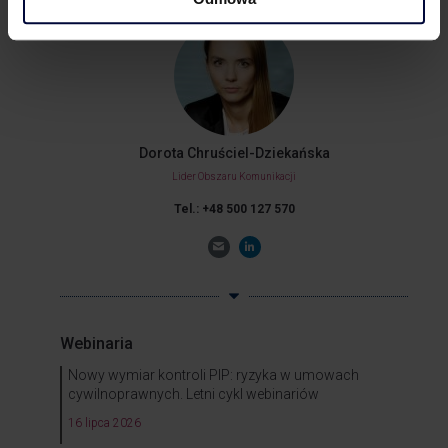
Dorota Chruściel-Dziekańska
Lider Obszaru Komunikacji
Tel.: +48 500 127 570
Webinaria
Nowy wymiar kontroli PIP: ryzyka w umowach
cywilnoprawnych. Letni cykl webinariów
16 lipca 2026