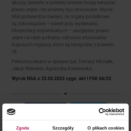
akcyzy zawarte w polskiej ustawie mogą naruszać
prawo unijne i nie powinny być stosowane. Wyrok
NSA potwierdza również, że organy podatkowe
są zobowiązane – nawet przy wydawaniu
interpretacji indywidualnych – uwzględnić prawo
unijne i w razie potrzeby odmówić stosowania
krajowych regulacji, które są niezgodne z prawem
UE.
Pełnomocnikami w sprawie byli:
Tomasz Michalik,
Jakub Warnieło, Agnieszka Kisielewska.
Wyrok NSA z 23.03.2023 sygn. akt I FSK 66/23
Facebook
Twitter
LinkedIn
Zgoda
Szczegóły
O plikach cookies