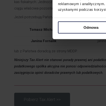
kas fiskalnych. Jednocześnie, zmiana ta nie ma wpływu
reklamowym i analitycznym. 
ciągu właściwa pozostaje stawka 8% VAT (z pewnymi wyją
uzyskanymi podczas korzysta
Jeżeli potrzebują Państwo jakiegokolwiek wsparcia w tym 
Odmowa
Tomasz Michalik
tomas
Janina Fornalik
janin
lub z Państwa doradcą ze strony MDDP.
Niniejszy Tax Alert nie stanowi porady prawnej ani podat
podatkowego spółka akcyjna nie ponosi odpowiedzialności
zasięgnięcia opinii doradców prawnych lub podatkowych.
Pobierz Tax Alert >>