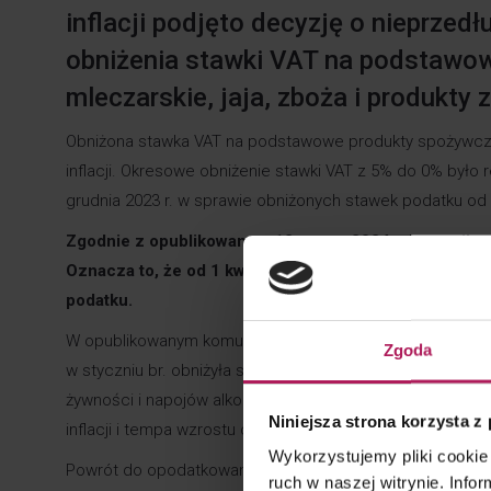
inflacji podjęto decyzję o nieprze
obniżenia stawki VAT na podstawow
mleczarskie, jaja, zboża i produkty
Obniżona stawka VAT na podstawowe produkty spożywcz
inflacji. Okresowe obniżenie stawki VAT z 5% do 0% było 
grudnia 2023 r. w sprawie obniżonych stawek podatku od
Zgodnie z opublikowanym 12 marca 2024 r. komunikate
Oznacza to, że od 1 kwietnia 2024 r. obowiązującą 
podatku.
W opublikowanym komunikacie Ministerstwo Finansów uza
Zgoda
w styczniu br. obniżyła się do 3,9% (r/r), osiągając naj
żywności i napojów alkoholowych (do 4,9% w styczniu br. 
Niniejsza strona korzysta z
inflacji i tempa wzrostu cen żywności.
Wykorzystujemy pliki cookie 
Powrót do opodatkowania stawka 5% VAT wybranych prod
ruch w naszej witrynie. Inf