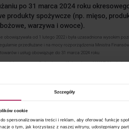
dłużaniu po 31 marca 2024 roku okresoweg
e produkty spożywcze (np. mięso, produ
 zbożowe, warzywa i owoce).
e obowiązywała od 1 lutego 2022 i była uzasadniona wysokim p
regularnie przedłużane i na mocy rozporządzenia Ministra Finansów
 towarów i usług obowiązuje do 31 marca 2024 roku.
m, dalszego przedłużenia przejściowej stawki VAT 0% nie będ
stawką VAT dla podstawowych produktów żywnościowych będzie 
sadnia swoją decyzję obniżeniem inflacji (według wstępnych da
Szczegóły
niższy poziom od marca 2021 r.), spadkiem rocznego tempa wzrostu 
– najniżej od września 2021 r.) oraz przewidywanymi, dalszymi sp
 plików cookie
do spersonalizowania treści i reklam, aby oferować funkcje sp
uktów żywnościowych wiąże się m.in. z koniecznością przeprog
ormacje o tym, jak korzystasz z naszej witryny, udostępniamy p