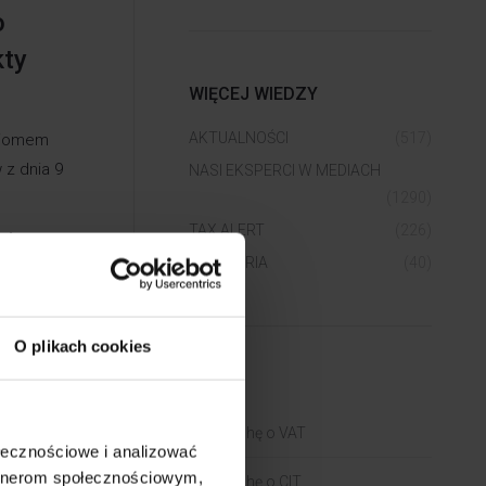
o
kty
WIĘCEJ WIEDZY
AKTUALNOŚCI
(517)
oziomem
 z dnia 9
NASI EKSPERCI W MEDIACH
(1290)
TAX ALERT
(226)
zie.
WEBINARIA
(40)
5% stawka
nych GUS
O plikach cookies
cen
BLOGI
adkami
Trochę o VAT
ołecznościowe i analizować
ramowania
artnerom społecznościowym,
Trochę o CIT