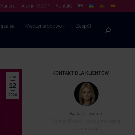
Kariera
Alumni MDDP
Kontakt
ązania
Międzynarodowo
Zespół
Platforma WIEDZY
KONTAKT DLA KLIENTÓW
mar
12
2024
Barbara Lenarcik
Partner | Rozwój biznesu, marketing
i komunikacja