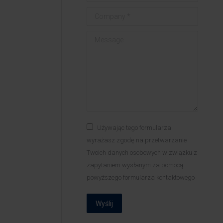
Company *
Message
Używając tego formularza
wyrażasz zgodę na przetwarzanie
Twoich danych osobowych w związku z
zapytaniem wysłanym za pomocą
powyższego formularza kontaktowego
Wyślij