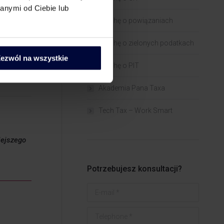
w dalszym
anymi od Ciebie lub
Trochę o powiązaniach​
Trochę o zielonych podatkach
ezwól na wszystkie
Trochę o PIT
Akademia Pana Taxa
Tech Tax – Work Smart
iejszego
Potrzebujesz konsultacji?
E-mail *
Telephone *