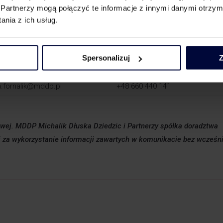
 na opodatkowanie VAT usług gastronomicznych – w tym zakresie 
Partnerzy mogą połączyć te informacje z innymi danymi otrzym
tkami).
nia z ich usług.
zakresie, prosimy o kontakt z ekspertami:
Spersonalizuj
Z
z.michalik@mddp.pl
+48 501 733 720
a.fornalik@mddp.pl
+48 660 440 141
kowej. MDDP Michalik Dłuska Dziedzic i Partnerzy spółka doradztwa
 za wykorzystanie informacji zawartych w komunikacie bez wcześn