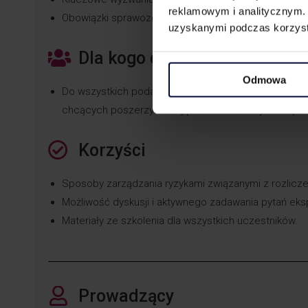
reklamowym i analitycznym. 
Obowiązki sprawozdawcze w zakresie cen transferow
uzyskanymi podczas korzysta
Dla kogo dedykowane jest to
Odmowa
Do wszystkich podatników działających w branży IT,
chcących poszerzyć swoją działalność o rynki międ
Korzyści
Sposoby zarządzania ryzykami związanymi z rozlicz
Możliwość dyskusji i aktywnego zadawania pytań eks
Materiały ze szkolenia dla wszystkich uczestników.
Prowadzący