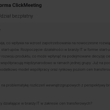
forma ClickMeeting
dział bezpłatny
?
zwija, co wpływa na wzrost zapotrzebowania na nowoczesne rozwią
start-upów. Rozpoczęcie działalności w branży IT w formie start-
zy rozwoju produktu, co może wpłynąć na podejmowane decyzję c
T współpracują międzynarodowo w ramach jednej grupy. Już na po
y podatkowo model współpracy oraz rynkowy poziom cen transfer
 na problematykę rozliczeń wewnątrzgrupowych z perspektywy bra
y działające w branży IT w zakresie cen transferowych?