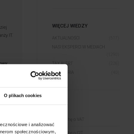
WIĘCEJ WIEDZY
ziej
nży IT.
AKTUALNOŚCI
(517)
NASI EKSPERCI W MEDIACH
(1290)
mowy
TAX ALERT
(226)
yjną.
WEBINARIA
(40)
O plikach cookies
BLOGI
Trochę o VAT
ołecznościowe i analizować
artnerom społecznościowym,
Trochę o CIT