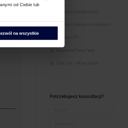
anymi od Ciebie lub
Trochę o powiązaniach​
Trochę o zielonych podatkach
ezwól na wszystkie
Trochę o PIT
asu.
Akademia Pana Taxa
Tech Tax – Work Smart
Potrzebujesz konsultacji?
E-mail *
Telephone *