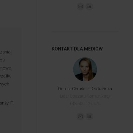
KONTAKT DLA MEDIÓW
zania,
upu
enowe.
czątku
owych
Dorota Chruściel-Dziekańska
Lider Obszaru Komunikacji
nży IT.
+48 500 127 570