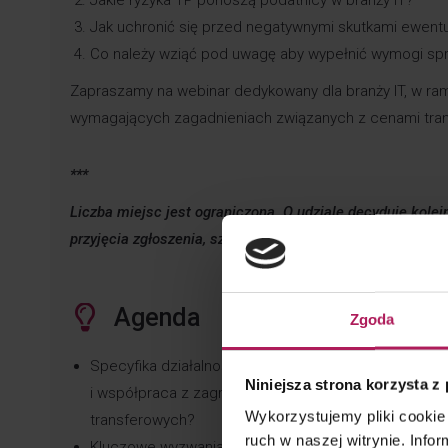
Jakie ryzyka TP ponoszą podatnicy w branży IT?
Jak uchronić się przed negatywnymi skutkami ewentu
Co należy wziąć pod uwagę aby wypełnić wymogi s
Zapraszamy na webinar dedykowany dla branży IT, w ra
wymagających zagadnieniach związanych z cenami transf
***
Liczba miejsc jest ograniczona. O udziale decyduje kole
przyjęcia zgłoszenia, szczególnie w przypadku rejestrac
Agenda
Zgoda
Specyfika działalności w ramach branży IT, kapitał
Niniejsza strona korzysta z
i współpraca z zagranicznymi podmiotami powiązanym
Wykorzystujemy pliki cookie 
transferowych?
ruch w naszej witrynie. Inf
Kluczowe wyzwania w zakresie cen transferowych w b