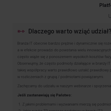
Plat
U
Dlaczego warto wziąć udział
Branża IT obecnie bardzo prężnie i dynamicznie się ro
a w efekcie prowadzi do powstania wielu innowacyjnych 
często wiąże się z ponoszeniem wysokich kosztów fa
Obserwujmy, że często podmioty działające w branży I
takiej współpracy warto prawidłowo ustalić prawidłow
w rozliczeniach z grupą / podmiotami powiązanymi.
Zachęcamy do udziału w naszym webinarze i spojrzenia
Jeśli zastanawiają się Państwo:
Z jakimi problemami i wyzwaniami mierzą się podmiot