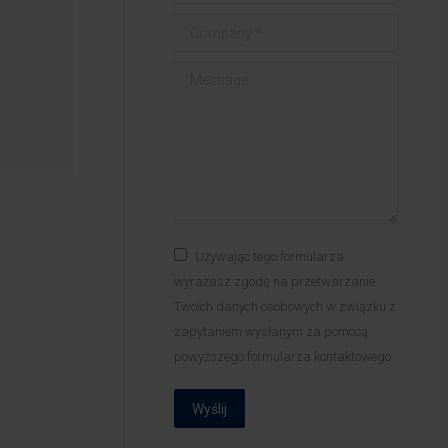
Company *
Message
Używając tego formularza
wyrażasz zgodę na przetwarzanie
Twoich danych osobowych w związku z
zapytaniem wysłanym za pomocą
powyższego formularza kontaktowego
Wyślij