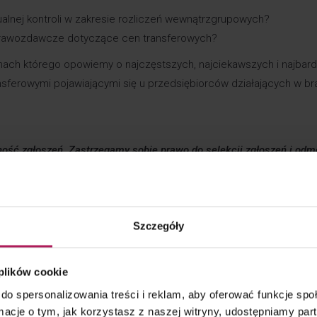
alnej kontroli w zakresie rozliczeń wewnątrzgrupowych?
prawozdawcze dotyczące cen transferowych?
mach którego opowiemy o najczęstszych, najciekawszych i najbard
erowymi pojawiającymi się u przedsiębiorców działających w bra
jność zgłoszeń. Zastrzegamy sobie prawo do selekcji zgłoszeń i od
ji osób reprezentujących podmioty prowadzące działalność konkurenc
Szczegóły
ochłonna faza rozwoju nowych produktów, rozwój międzynarodowy
 plików cookie
i – jak to robić aby czuć się bezpiecznie z perspektywy cen
do spersonalizowania treści i reklam, aby oferować funkcje sp
ormacje o tym, jak korzystasz z naszej witryny, udostępniamy p
ranży IT i ryzyka z tym związane.