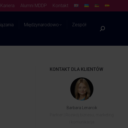
Kariera
Alumni MDDP
Kontakt
ązania
Międzynarodowo
Zespół
Platforma WIEDZY
KONTAKT DLA KLIENTÓW
Barbara Lenarcik
Partner | Rozwój biznesu, marketing
i komunikacja