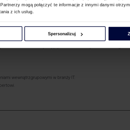
Partnerzy mogą połączyć te informacje z innymi danymi otrzym
ych dla podmiotów działających w branży IT.
nia z ich usług.
 wydarzenie?
Spersonalizuj
Z
 zarówno rozpoczynających swoją działalność w formie start-upów,
zynarodowe oraz funkcjonujących niezmiennie już od dłuższego cz
eniami wewnątrzgrupowymi w branży IT.
pertowi.