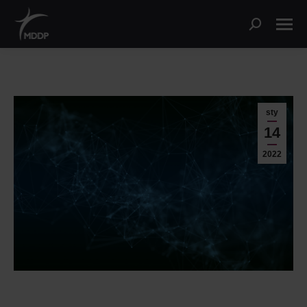
sty
14
2022