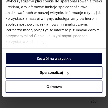
Wykorzystujemy pliki cookie do spersonalizowania treści
w rozumieniu Ordynacji podatkowej.
i reklam, aby oferować funkcje społecznościowe i
Zmiana w przepisach dotyczących cen transferowych
analizować ruch w naszej witrynie. Informacje o tym, jak
okresu referencyjnego z roku obrotowego na rok
korzystasz z naszej witryny, udostępniamy partnerom
podatkowy.
społecznościowym, reklamowym i analitycznym.
Doprecyzowanie obowiązku dokumentacyjnego dla
Partnerzy mogą połączyć te informacje z innymi danymi
spółek wchodzących w skład podatkowej grupy
otrzymanymi od Ciebie lub uzyskanymi podczas
kapitałowej.
korzystania z ich usług.
*****
Zezwól na wszystkie
W przypadku zainteresowania powyższymi informacjami
i ich wpływem na Państwa działalność, prosimy o kontakt
z:
Spersonalizuj
+ 48
Odmowa
Magdalena
665
Magdalena.Marciniak@mddp.pl
Marciniak
746
360