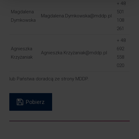
+ 48
Magdalena
501
Magdalena.Dymkowska@mddp.pl
Dymkowska
108
261
+ 48
Agnieszka
692
Agnieszka.Krzyżaniak@mddp.pl
Krzyżaniak
558
020
lub Państwa doradcą ze strony MDDP.
Pobierz