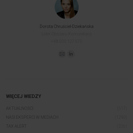
Dorota Chruściel-Dziekańska
Lider Obszaru Komunikacji
+48 500 127 570
WIĘCEJ WIEDZY
AKTUALNOŚCI
(517)
NASI EKSPERCI W MEDIACH
(1290)
TAX ALERT
(226)