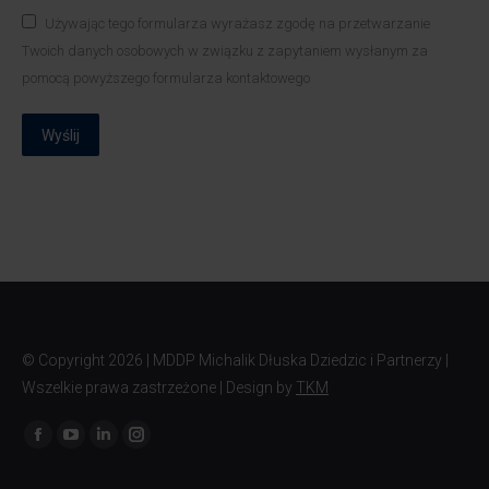
Używając tego formularza wyrażasz zgodę na przetwarzanie
Twoich danych osobowych w związku z zapytaniem wysłanym za
pomocą powyższego formularza kontaktowego
Wyślij
© Copyright
2026 | MDDP Michalik Dłuska Dziedzic i Partnerzy |
Wszelkie prawa zastrzeżone | Design by
TKM
Znajdź nas na: