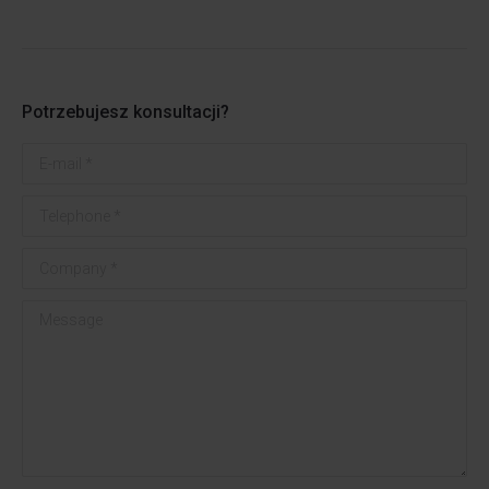
Potrzebujesz konsultacji?
E-mail *
Telephone *
Company *
Message