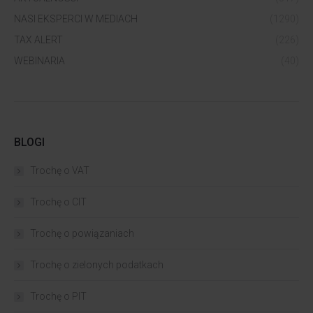
NASI EKSPERCI W MEDIACH
(1290)
TAX ALERT
(226)
WEBINARIA
(40)
BLOGI
Trochę o VAT
Trochę o CIT
Trochę o powiązaniach​
Trochę o zielonych podatkach
Trochę o PIT