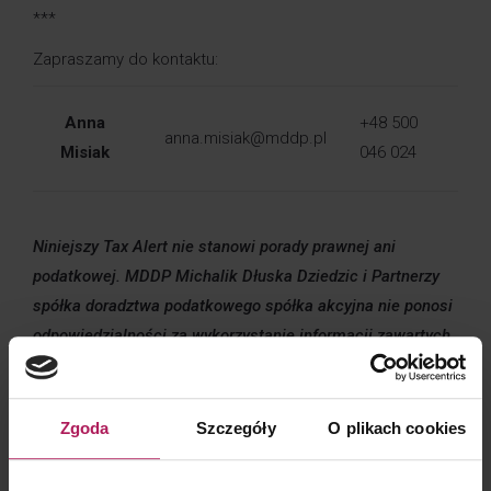
***
Zapraszamy do kontaktu:
Anna
+48 500
anna.misiak@mddp.pl
Misiak
046 024
Niniejszy Tax Alert nie stanowi porady prawnej ani
podatkowej. MDDP Michalik Dłuska Dziedzic i Partnerzy
spółka doradztwa podatkowego spółka akcyjna nie ponosi
odpowiedzialności za wykorzystanie informacji zawartych
w komunikacie bez wcześniejszego zasięgnięcia opinii
doradców prawnych lub podatkowych.
Zgoda
Szczegóły
O plikach cookies