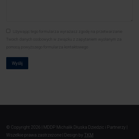
Używając tego formularza wyrażasz zgodę na przetwarzanie
Twoich danych osobowych w związku z zapytaniem wysłanym za
pomocą powyższego formularza kontaktowego
Wyślij
© Copyright
2026 | MDDP Michalik Dłuska Dziedzic i Partnerzy |
Wszelkie prawa zastrzeżone | Design by
TKM