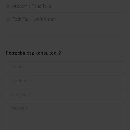
Akademia Pana Taxa
Tech Tax – Work Smart
Potrzebujesz konsultacji?
E-mail *
Telephone *
Company *
Message