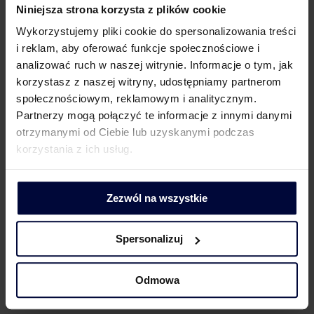
Niniejsza strona korzysta z plików cookie
Pobierz
Wykorzystujemy pliki cookie do spersonalizowania treści
i reklam, aby oferować funkcje społecznościowe i
analizować ruch w naszej witrynie. Informacje o tym, jak
korzystasz z naszej witryny, udostępniamy partnerom
KONTAKT DLA KLIENTÓW
społecznościowym, reklamowym i analitycznym.
Partnerzy mogą połączyć te informacje z innymi danymi
otrzymanymi od Ciebie lub uzyskanymi podczas
korzystania z ich usług.
Barbara Lenarcik
Zezwól na wszystkie
Partner | Rozwój biznesu, marketing i komunikacja
Spersonalizuj
Odmowa