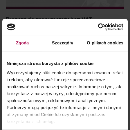
Prezent do prenumeraty bez VAT
Bez kategorii
By
Anna Markiewicz-Piluś
30 October 2023
TSUE orzekł, że prezenty do prenumeraty w postaci
Zgoda
Szczegóły
O plikach cookies
tabletów lub smartfonów, które otrzymują nowi
subskrybenci, nie powinny być odrębnie opodatkowane VAT.
Ich przekazanie jest świadczeniem pomocniczym w
Niniejsza strona korzysta z plików cookie
stosunku do głównego, polegającego na dostawie
Wykorzystujemy pliki cookie do spersonalizowania treści
czasopism. Dostawa ta wchodzi w zakres „odpłatnej
i reklam, aby oferować funkcje społecznościowe i
analizować ruch w naszej witrynie. Informacje o tym, jak
dostawy towarów” i nie należy uważać jej za nieodpłatne
korzystasz z naszej witryny, udostępniamy partnerom
przekazanie towarów. Stan faktyczny Skarżąca –…
społecznościowym, reklamowym i analitycznym.
Partnerzy mogą połączyć te informacje z innymi danymi
otrzymanymi od Ciebie lub uzyskanymi podczas
korzystania z ich usług.