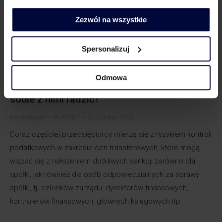
Zezwól na wszystkie
Spersonalizuj
Odmowa
Podatek u źródła: praktyczne wyzwania i jak
sobie z nimi radzić?
Bez kategorii
By
MDDP
24 October 2023
Coraz częściej przedsiębiorcy mierzą się z ryzykiem kontroli
podatkowych w zakresie cen transferowych, które mogą
wiązać się z nałożeniem dotkliwych sankcji zarówno dla
spółki, jak również dla osób odpowiedzialnych za sprawy
spółki, tj. członków zarządu, dyrektorów finansowych,
kontrolerów finansowych, głównych księgowych itp.