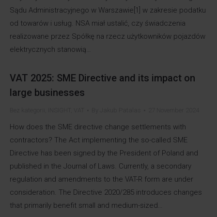
Sądu Administracyjnego w Warszawie[1] w zakresie podatku
od towarów i usług. NSA miał ustalić, czy świadczenia
realizowane przez Spółkę na rzecz użytkowników pojazdów
elektrycznych stanowią…
VAT 2025: SME Directive and its impact on
large businesses
Bez kategorii
,
INSIGHT
,
VAT
By
Jakub Patalas
27 November 2024
How does the SME directive change settlements with
contractors? The Act implementing the so-called SME
Directive has been signed by the President of Poland and
published in the Journal of Laws. Currently, a secondary
regulation and amendments to the VAT-R form are under
consideration. The Directive 2020/285 introduces changes
that primarily benefit small and medium-sized…