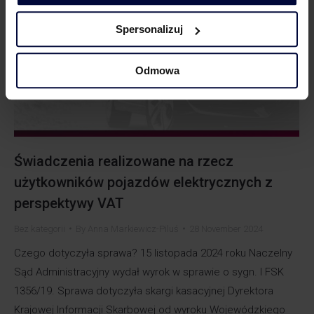
Spersonalizuj
Odmowa
Świadczenia realizowane na rzecz
użytkowników pojazdów elektrycznych z
perspektywy VAT
Bez kategorii
By
Anna Markiewicz-Piluś
28 November 2024
Czego dotyczyła sprawa? 15 listopada 2024 roku Naczelny
Sąd Administracyjny wydał wyrok w sprawie o sygn. I FSK
1356/19. Sprawa dotyczyła skargi kasacyjnej Dyrektora
Krajowej Informacji Skarbowej od wyroku Wojewódzkiego