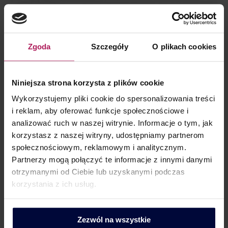
Zgoda
Szczegóły
O plikach cookies
Prawo do odliczenia VAT od wydatków na
zadania własne gminy
Niniejsza strona korzysta z plików cookie
Bez kategorii
By
MDDP
28 November 2024
Wykorzystujemy pliki cookie do spersonalizowania treści
Czego dotyczyła sprawa? Gmina wystąpiła o interpretację
i reklam, aby oferować funkcje społecznościowe i
podatkową dotyczącą VAT. Wskazała, że Zarząd Dróg i
analizować ruch w naszej witrynie. Informacje o tym, jak
Utrzymania Miasta (ZDiUM) administruje drogami
korzystasz z naszej witryny, udostępniamy partnerom
wewnętrznymi, w tym drogą A, na której planowane są
społecznościowym, reklamowym i analitycznym.
roboty budowlane. Część terenu A będzie wynajmowana na
Partnerzy mogą połączyć te informacje z innymi danymi
cele gastronomiczne, a pod powierzchnią drogi znajduje się
otrzymanymi od Ciebie lub uzyskanymi podczas
parking podziemny, którego właścicielem jest gmina.
korzystania z ich usług.
Parking został zbudowany na…
Zezwól na wszystkie