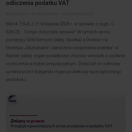
odliczenia podatku VAT
Bez kategorii
By
Monika Mitał
30 December 2024
Wyrok TSUE z 21 listopada 2024 r. w sprawie o sygn. C-
624/23. Czego dotyczyła sprawa? W ramach sporu
pomiędzy SEM Remont (dalej: Spółka) a Direktor na
Direktsia „Obzhalvane i danachno-osiguritelna praktika” w
Warnie (dalej: organ podatkowy) złożono wniosek o wydanie
orzeczenia w trybie prejudycjalnym. Dotyczył on odmowy
uznania przez bułgarski organ podatkowy sporządzonego
protokołu,…