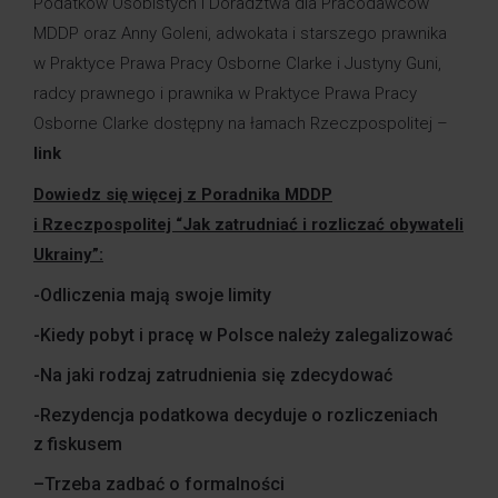
Podatków Osobistych i Doradztwa dla Pracodawców
MDDP oraz
Anny Goleni
, adwokata i starszego prawnika
w Praktyce Prawa Pracy Osborne Clarke i Justyny Guni,
radcy prawnego i prawnika w Praktyce Prawa Pracy
Osborne Clarke dostępny na łamach Rzeczpospolitej –
link
Dowiedz się więcej z Poradnika MDDP
i Rzeczpospolitej “Jak zatrudniać i rozliczać obywateli
Ukrainy”:
-Odliczenia mają swoje limity
-Kiedy pobyt i pracę w Polsce należy zalegalizować
-Na jaki rodzaj zatrudnienia się zdecydować
-Rezydencja podatkowa decyduje o rozliczeniach
z fiskusem
–
Trzeba zadbać o formalności