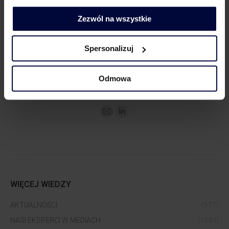
Zezwól na wszystkie
Spersonalizuj
Dorota Chruściel-Dziekańska
Lider Obszaru Komunikacji
Odmowa
+48 500 127 570
WIĘCEJ WIEDZY
AKTUALNOŚCI
(517)
NASI EKSPERCI W MEDIACH
(1290)