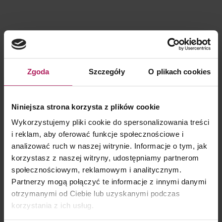
KONTAKT DLA KLIENTÓW
Zgoda
Szczegóły
O plikach cookies
Niniejsza strona korzysta z plików cookie
Barbara Lenarcik
Wykorzystujemy pliki cookie do spersonalizowania treści
Partner | Rozwój biznesu, marketing i komunikacja
i reklam, aby oferować funkcje społecznościowe i
analizować ruch w naszej witrynie. Informacje o tym, jak
korzystasz z naszej witryny, udostępniamy partnerom
społecznościowym, reklamowym i analitycznym.
Partnerzy mogą połączyć te informacje z innymi danymi
otrzymanymi od Ciebie lub uzyskanymi podczas
korzystania z ich usług.
KONTAKT DLA MEDIÓW