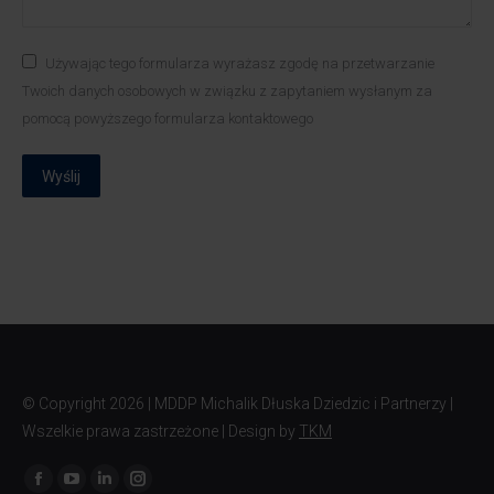
Używając tego formularza wyrażasz zgodę na przetwarzanie
Twoich danych osobowych w związku z zapytaniem wysłanym za
pomocą powyższego formularza kontaktowego
Wyślij
© Copyright
2026 | MDDP Michalik Dłuska Dziedzic i Partnerzy |
Wszelkie prawa zastrzeżone | Design by
TKM
Znajdź nas na: