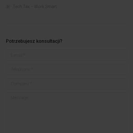
Tech Tax – Work Smart
Potrzebujesz konsultacji?
E-mail *
Telephone *
Company *
Message