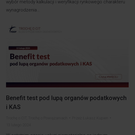
wybór metody kalkulacji i weryfikacji rynkowego charakteru
wynagrodzenia…
Benefit test pod lupą organów podatkowych
i KAS
Trochę o CIT
,
Trochę o Powiązaniach
Przez
Łukasz Kupien
13 lutego 2024