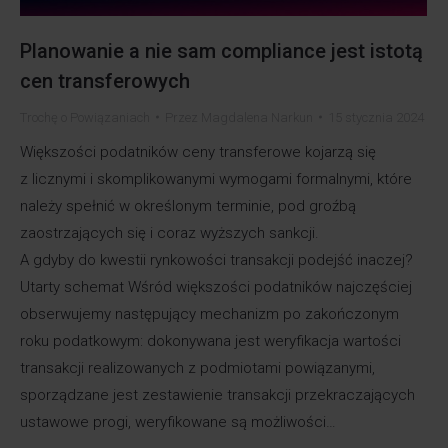
Planowanie a nie sam compliance jest istotą
cen transferowych
Trochę o Powiązaniach
Przez
Magdalena Narkun
15 stycznia 2024
Większości podatników ceny transferowe kojarzą się
z licznymi i skomplikowanymi wymogami formalnymi, które
należy spełnić w określonym terminie, pod groźbą
zaostrzających się i coraz wyższych sankcji.
A gdyby do kwestii rynkowości transakcji podejść inaczej?
Utarty schemat Wśród większości podatników najczęściej
obserwujemy następujący mechanizm po zakończonym
roku podatkowym: dokonywana jest weryfikacja wartości
transakcji realizowanych z podmiotami powiązanymi,
sporządzane jest zestawienie transakcji przekraczających
ustawowe progi, weryfikowane są możliwości…