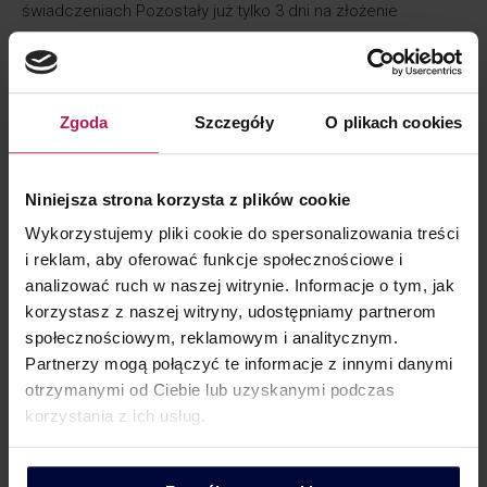
świadczeniach Pozostały już tylko 3 dni na złożenie
formularza TPR dla podatników, których rok podatkowy jest
zgodny z rokiem kalendarzowym. Identyfikując transakcje
z podmiotami powiązanymi, które podlegają
Zgoda
Szczegóły
O plikach cookies
zaraportowaniu, pamiętajmy, że nie dotyczą one wyłącznie
typowych transakcji handlowych lub finansowych.
W dzisiejszym wpisie skupimy się na jednym
Niniejsza strona korzysta z plików cookie
z najłatwiejszych do przeoczenia zdarzeń gospodarczych
Wykorzystujemy pliki cookie do spersonalizowania treści
– nieodpłatnych świadczeniach. Przez nieodpłatne
i reklam, aby oferować funkcje społecznościowe i
świadczenia na gruncie przepisów o cenach…
analizować ruch w naszej witrynie. Informacje o tym, jak
korzystasz z naszej witryny, udostępniamy partnerom
społecznościowym, reklamowym i analitycznym.
Partnerzy mogą połączyć te informacje z innymi danymi
otrzymanymi od Ciebie lub uzyskanymi podczas
korzystania z ich usług.